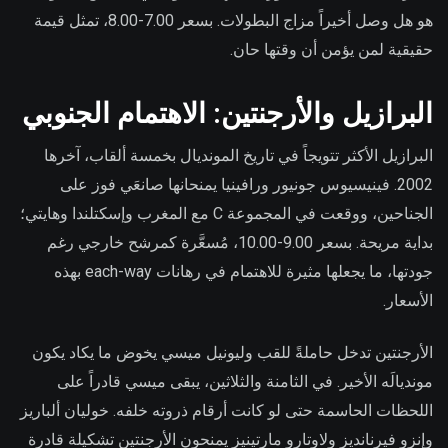
هو هل وصل أخيراً مزاج البطولات. بسعر 7.00-8.00، تمثل قيمة
حقيقية لمن يؤمن أن وقتها حان.
البرازيل والأرجنتين: الاهتمام الجنوبي
البرازيل الأكثر تتويجاً في تاريخ المونديال بخمسة ألقاب، آخرها
2002. فينيسيوس جونيور ورافينيا يمنحانها صانعَي فوز على
الجناحين، ووقعت في المجموعة C مع المغرب وإسكتلندا وهايتي؛
بداية مريحة. بسعر 9.00-10.00، مُسعَّرة كمرشح خارجي رغم
جودتها، ما يجعلها مثيرة للاهتمام في رهانات each-way بهذه
الأسعار.
الأرجنتين تدخل حاملةً للقب وليونيل ميسي يخوض ما يكاد يكون
مونديالَه الأخير. في الثامنة والثلاثين، يبقى ميسي قادراً على
اللحظات الحاسمة حتى لو كانت أرقام ذروته خلفه. خوليان ألباريز
وإنزو فيرنانديز ولاوتارو مارتينيز يمنحون الأرجنتين تشكيلة قادرة