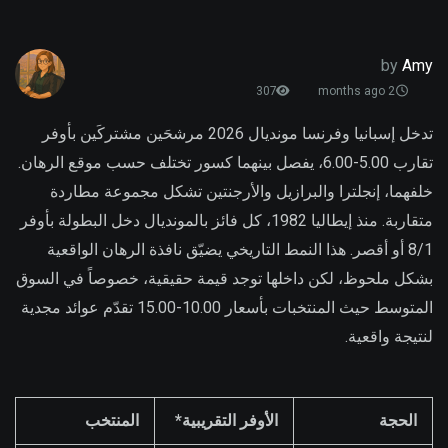
by
Amy
307
2 months ago
تدخل إسبانيا وفرنسا مونديال 2026 مرشحَين مشتركَين بأوفر
تقارب 5.00-6.00، يفصل بينهما كسور تختلف حسب موقع الرهان.
خلفهما، إنجلترا والبرازيل والأرجنتين تشكل مجموعة مطاردة
متقاربة. منذ إيطاليا 1982، كل فائز بالمونديال دخل البطولة بأوفر
8/1 أو أقصر. هذا النمط التاريخي يضيّق نافذة الرهان الواقعية
بشكل ملحوظ، لكن داخلها توجد قيمة حقيقية، خصوصاً في السوق
المتوسط حيث المنتخبات بأسعار 10.00-15.00 تقدّم عوائد مجدية
لنتيجة واقعية.
الحجة
الأوفر التقريبية*
المنتخب