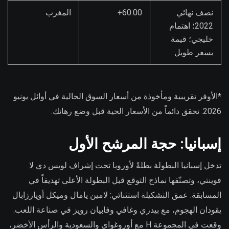
نصف نهائي
60.00+
المغرب
2022؛ اهتمام
خليجي؛ قيمة
بسعر طويل
*الأوفر تقريبية ومأخوذة من أسعار السوق الحالية في أوائل يونيو
2026. تحقق دائماً من الأسعار الحية قبل وضع رهانك.
إسبانيا: حجة المرشح الأول
تدخل إسبانيا البطولة بطلةً لأوروبا تحت إشراف لويس دي لا
فوينتي، وتصنّفها نماذج التوقع قبل البطولة الأعلى تهديفاً في
المسابقة. عمق التشكيلة استثنائي: لامين يامال وميكل أويارزابال
يقودان الهجوم، مع بيدري وغافي وفابيان رويز في صناعة اللعب.
وقعت في المجموعة H مع أوروغواي والسعودية والرأس الأخضر،