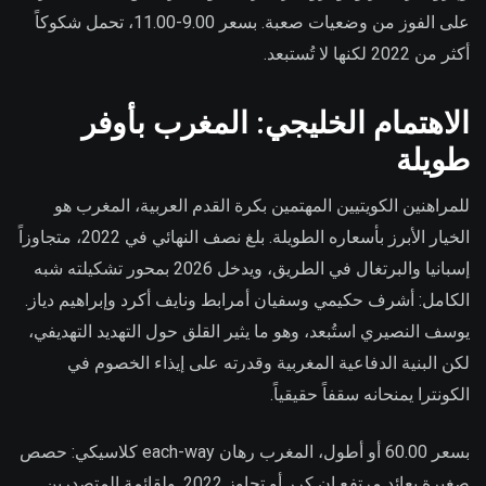
على الفوز من وضعيات صعبة. بسعر 9.00-11.00، تحمل شكوكاً
أكثر من 2022 لكنها لا تُستبعد.
الاهتمام الخليجي: المغرب بأوفر
طويلة
للمراهنين الكويتيين المهتمين بكرة القدم العربية، المغرب هو
الخيار الأبرز بأسعاره الطويلة. بلغ نصف النهائي في 2022، متجاوزاً
إسبانيا والبرتغال في الطريق، ويدخل 2026 بمحور تشكيلته شبه
الكامل: أشرف حكيمي وسفيان أمرابط ونايف أكرد وإبراهيم دياز.
يوسف النصيري استُبعد، وهو ما يثير القلق حول التهديد التهديفي،
لكن البنية الدفاعية المغربية وقدرته على إيذاء الخصوم في
الكونترا يمنحانه سقفاً حقيقياً.
بسعر 60.00 أو أطول، المغرب رهان each-way كلاسيكي: حصص
صغيرة بعائد مرتفع إن كرر أو تجاوز 2022. ولقائمة المتصدرين