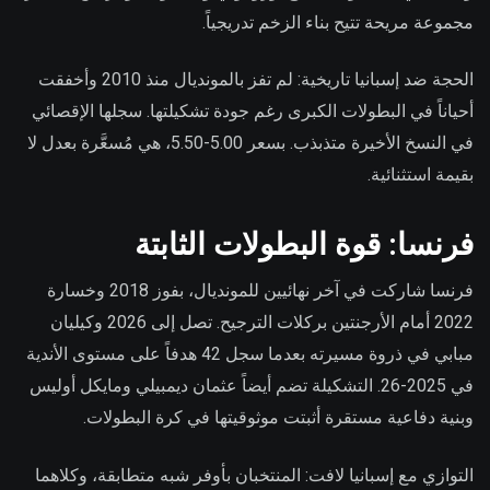
مجموعة مريحة تتيح بناء الزخم تدريجياً.
الحجة ضد إسبانيا تاريخية: لم تفز بالمونديال منذ 2010 وأخفقت
أحياناً في البطولات الكبرى رغم جودة تشكيلتها. سجلها الإقصائي
في النسخ الأخيرة متذبذب. بسعر 5.00-5.50، هي مُسعَّرة بعدل لا
بقيمة استثنائية.
فرنسا: قوة البطولات الثابتة
فرنسا شاركت في آخر نهائيين للمونديال، بفوز 2018 وخسارة
2022 أمام الأرجنتين بركلات الترجيح. تصل إلى 2026 وكيليان
مبابي في ذروة مسيرته بعدما سجل 42 هدفاً على مستوى الأندية
في 2025-26. التشكيلة تضم أيضاً عثمان ديمبيلي ومايكل أوليس
وبنية دفاعية مستقرة أثبتت موثوقيتها في كرة البطولات.
التوازي مع إسبانيا لافت: المنتخبان بأوفر شبه متطابقة، وكلاهما