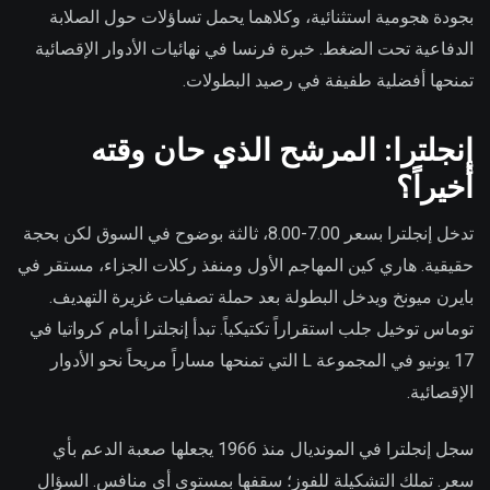
بجودة هجومية استثنائية، وكلاهما يحمل تساؤلات حول الصلابة
الدفاعية تحت الضغط. خبرة فرنسا في نهائيات الأدوار الإقصائية
تمنحها أفضلية طفيفة في رصيد البطولات.
إنجلترا: المرشح الذي حان وقته
أخيراً؟
تدخل إنجلترا بسعر 7.00-8.00، ثالثة بوضوح في السوق لكن بحجة
حقيقية. هاري كين المهاجم الأول ومنفذ ركلات الجزاء، مستقر في
بايرن ميونخ ويدخل البطولة بعد حملة تصفيات غزيرة التهديف.
توماس توخيل جلب استقراراً تكتيكياً. تبدأ إنجلترا أمام كرواتيا في
17 يونيو في المجموعة L التي تمنحها مساراً مريحاً نحو الأدوار
الإقصائية.
سجل إنجلترا في المونديال منذ 1966 يجعلها صعبة الدعم بأي
سعر. تملك التشكيلة للفوز؛ سقفها بمستوى أي منافس. السؤال