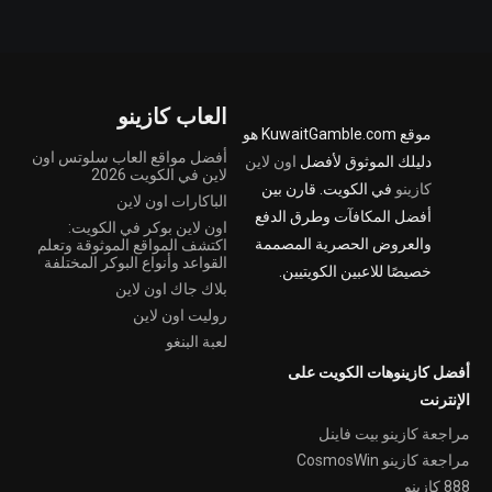
العاب كازينو
موقع KuwaitGamble.com هو
أفضل مواقع العاب سلوتس اون
دليلك الموثوق لأفضل
اون لاين
لاين في الكويت 2026
كازينو
في الكويت. قارن بين
الباكارات اون لاين
أفضل المكافآت وطرق الدفع
اون لاين بوكر في الكويت:
والعروض الحصرية المصممة
اكتشف المواقع الموثوقة وتعلم
القواعد وأنواع البوكر المختلفة
خصيصًا للاعبين الكويتيين.
بلاك جاك اون لاين
روليت اون لاين
لعبة البنغو
أفضل كازينوهات الكويت على
الإنترنت
مراجعة كازينو بيت فاينل
مراجعة كازينو CosmosWin
888 كازينو