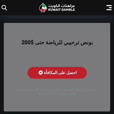
بونص ترحيبي للرياضة حتى $200
احصل على المكافأة
راهن على رياضاتك المفضلة عند الإيداع واحصل على بونص مطابقة
100% يصل إلى 100$ أو 200$.