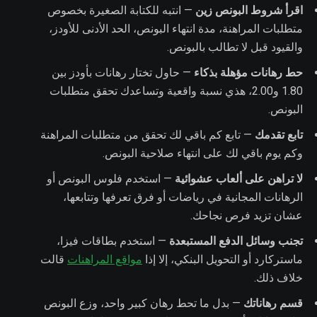
اقرأ شروط البونص زين
— انتبه للكتابة الصغيرة بخصوص
متطلبات المراهنة، مدة انتهاء البونص، الحد الأدنى للأودز،
والقيود قبل لا تطالب بالبونص.
حط رهانات مؤهلة بذكاء
— حاول تختار رهانات بأودز بين
1.80 و2.00، هذي نسبة واقعية وتساعدك تحقق متطلبات
البونص.
تابع تقدمك
— تابع كم باقي لك تحقق من متطلبات المراهنة
وكم يوم باقي لك على انتهاء صلاحية البونص.
لا تراهن على ألعاب عشوائية
— استخدم فلوس البونص أو
الرهانات المجانية في رياضات أو فرق تعرفها وتتابعها،
عشان تزيد فرص نجاحك.
تجنب وسائل الدفع المستبعدة
— استخدم بطاقات فيزا،
ماستركارد أو التحويل البنكي، إلا إذا
مواقع المراهنات
قالت
خلاف ذلك.
قسم رهاناتك
— بدل ما تحط رهان كبير واحد، وزع البونص