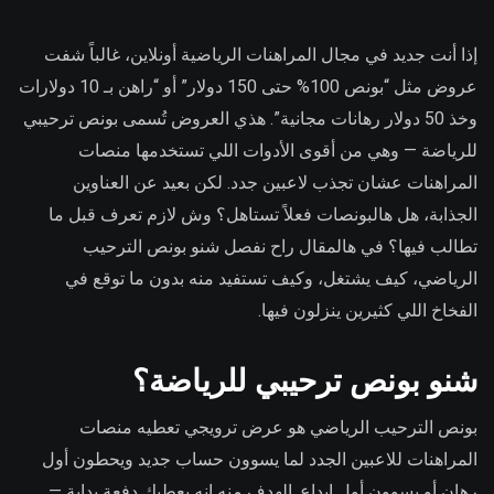
إذا أنت جديد في مجال المراهنات الرياضية أونلاين، غالباً شفت
عروض مثل “بونص 100% حتى 150 دولار” أو “راهن بـ 10 دولارات
وخذ 50 دولار رهانات مجانية”. هذي العروض تُسمى بونص ترحيبي
للرياضة — وهي من أقوى الأدوات اللي تستخدمها منصات
المراهنات عشان تجذب لاعبين جدد. لكن بعيد عن العناوين
الجذابة، هل هالبونصات فعلاً تستاهل؟ وش لازم تعرف قبل ما
تطالب فيها؟ في هالمقال راح نفصل شنو بونص الترحيب
الرياضي، كيف يشتغل، وكيف تستفيد منه بدون ما توقع في
الفخاخ اللي كثيرين ينزلون فيها.
شنو بونص ترحيبي للرياضة؟
بونص الترحيب الرياضي هو عرض ترويجي تعطيه منصات
المراهنات للاعبين الجدد لما يسوون حساب جديد ويحطون أول
رهان أو يسوون أول إيداع. الهدف منه إنه يعطيك دفعة بداية —