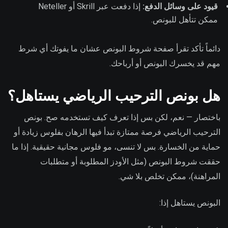
قيود على وسائل الدفع:
إذا دفعت عبر Skrill أو Neteller
ممكن تتأهل للبونص.
دائماً تأكد تقرأ صفحة شروط البونص عشان ما يفوتك أي شرط
مهم قد يخسرك البونص أو أرباحك.
هل بونص الترحيب الرياضي يستاهل؟
باختصار — نعم، لكن بس إذا تعرف كيف تستخدمه صح. بونص
الترحيب الرياضي فرصة ممتازة تبدأ فيها الرهان بفلوس زيادة أو
حماية من الخسارة. بس لا تنسى، مو فلوس مجانية حقيقية. إذا ما
حققت شروط البونص (مثل الأودز المطلوبة أو متطلبات
المراهنة)، ممكن تخلص بلا شي.
البونص يستاهل إذا: