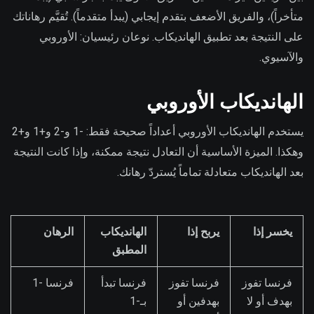
متأخراً)، والفريق الأضعف بتقدم إيجابي (يبدأ متقدماً). تُقيَّم رهاناتك
على النتيجة بعد تطبيق الهانديكاب. نوعان رئيسيان: الأوروبي
والآسيوي.
الهانديكاب الأوروبي
يستخدم الهانديكاب الأوروبي أعداداً صحيحة فقط: -1 و-2 و+1 و+2
وهكذا. الميزة الأساسية أن التعادل نتيجة ممكنة، وإذا كانت النتيجة
بعد الهانديكاب متعادلة تماماً يُستردّ رهانك.
يخسر إذا
يربح إذا
الهانديكاب
الرهان
المطبق
فرنسا تفوز
فرنسا تفوز
فرنسا تبدأ
فرنسا -1
بهدف أو لا
بهدفين أو
بـ-1