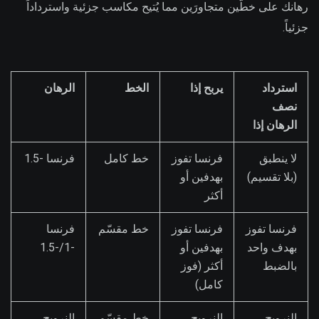
رهانك على خطَّين متجاورَين مما يُتيح مكاسب جزئية واسترداداً
جزئياً.
استرداد
يربح إذا
الخط
الرهان
نصف
الرهان إذا
لا ينطبق
فرنسا تفوز
خط كامل
فرنسا -1.5
(بلا تقسيم)
بهدفين أو
أكثر
فرنسا تفوز
فرنسا تفوز
خط مقسّم
فرنسا
بهدف واحد
بهدفين أو
-1/-1.5
بالضبط
أكثر (فوز
كامل)
النرويج
النرويج
خط مقسّم
النرويج