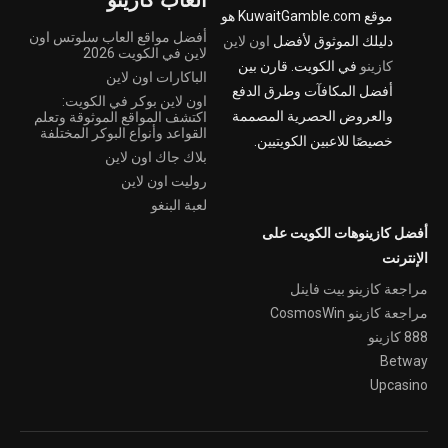
موقع KuwaitGamble.com هو
أفضل مواقع العاب سلوتس اون
دليلك الموثوق لأفضل
اون لاين
لاين في الكويت 2026
كازينو
في الكويت. قارن بين
الباكارات اون لاين
أفضل المكافآت وطرق الدفع
اون لاين بوكر في الكويت:
والعروض الحصرية المصممة
اكتشف المواقع الموثوقة وتعلم
القواعد وأنواع البوكر المختلفة
خصيصًا للاعبين الكويتيين.
بلاك جاك اون لاين
روليت اون لاين
لعبة البنغو
أفضل كازينوهات الكويت على
الإنترنت
مراجعة كازينو بيت فاينل
مراجعة كازينو CosmosWin
888 كازينو
Betway
Upcasino