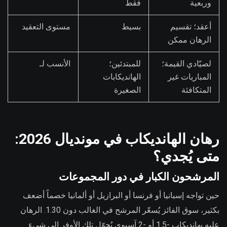
وربعية
فقط
أعقد؛ تقسيم
بسيط
مستوى التعقيد
الرهان ممكن
لصيّادي القيمة؛
للمبتدئين؛
الأنسب لـ
المباريات غير
الهانديكابات
المتكافئة
الصغيرة
رهان الهانديكاب في مونديال 2026:
متى يُجدي؟
المرشحون الكبار في دور المجموعات
حين تواجه إسبانيا أو فرنسا أو البرازيل أو ألمانيا خصماً أضعف
بكثير، سوق الفائز يُسعّر المرشح في الغالب دون 1.30. الرهان
عليه بهانديكاب -1.5 أو -2 آسيوي يُحوّل تلك الأوفر إلى شيء