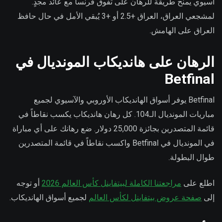
آسيوي يمنح طريقة للرهان على تفوق فرنسا مع عائد مجدٍ.
لمشجعي العراق، العراق +2.5 أو +3 يُبقي الأمل في حال حافظ
العراق على الهامش.
الرهان على هانديكاب المونديال في
Betfinal
Betfinal يوفر أسواق الهانديكاب الأوروبي والآسيوي لجميع
مباريات المونديال الـ104. كل رهان هانديكاب يكسب نقاطاً في
قائمة المتصدرين بجائزة 25,000 دولار. ضع رهانك على أي مباراة
في المونديال في Betfinal واكسب نقاطاً في قائمة المتصدرين
طوال البطولة.
اطلع على
مراجعتنا الكاملة لبيتفاينل كأس العالم 2026
أو توجه
إلى
صفحة عروض بيتفاينل لكأس العالم
لجميع أسواق الهانديكاب.