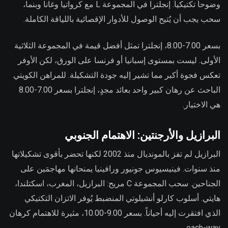
وضوحاً تكتيكياً. إنجلترا في المجموعة L مع كرواتيا وغانا وبنما،
سحب يجب أن يُتيح الوصول للأدوار الإقصائية باللياقة الكاملة.
بسعر 7.00-8.00، إنجلترا تمثل أفضل قيمة في المجموعة الثلاثية
الأولى. ليست بمستوى إسبانيا أو فرنسا على الورق، لكن الأوفر
تعكس فجوة أكبر مما تشير إليه جودة التشكيلة. للمراهن الكويتي
الباحث عن رهان كبير واحد بعائد مجدٍ، إنجلترا بسعر 7.00-8.00
هي الاختيار.
البرازيل والأرجنتين: الاهتمام الجنوبي
البرازيل لم تفز بالمونديال منذ 2002 لكنها تحضر بأقوى تشكيلاتها
منذ سنوات. فينيسيوس جونيور ورافينيا يمنحانها مهاجمَين على
الجناحين. سحب المجموعة C مريح: البرازيل، المغرب، اسكتلندا،
هايتي. أسلوب كارلو أنشيلوتي المنضبط يُوفر الاتزان التكتيكي
الذي افتقرت إليه أحياناً. بسعر 9.00-10.00، مثيرة للاهتمام كرهان
each-way.