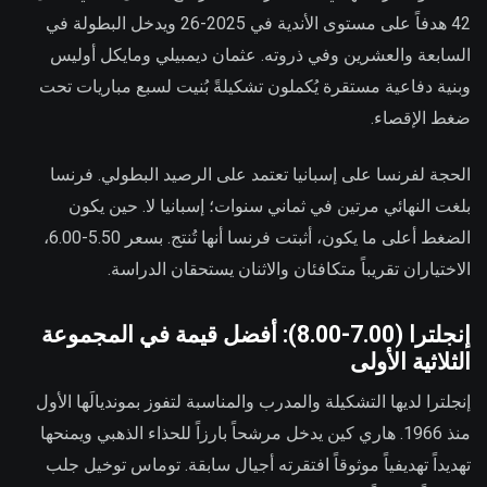
42 هدفاً على مستوى الأندية في 2025-26 ويدخل البطولة في
السابعة والعشرين وفي ذروته. عثمان ديمبيلي ومايكل أوليس
وبنية دفاعية مستقرة يُكملون تشكيلةً بُنيت لسبع مباريات تحت
ضغط الإقصاء.
الحجة لفرنسا على إسبانيا تعتمد على الرصيد البطولي. فرنسا
بلغت النهائي مرتين في ثماني سنوات؛ إسبانيا لا. حين يكون
الضغط أعلى ما يكون، أثبتت فرنسا أنها تُنتج. بسعر 5.50-6.00،
الاختياران تقريباً متكافئان والاثنان يستحقان الدراسة.
إنجلترا (7.00-8.00): أفضل قيمة في المجموعة
الثلاثية الأولى
إنجلترا لديها التشكيلة والمدرب والمناسبة لتفوز بمونديالَها الأول
منذ 1966. هاري كين يدخل مرشحاً بارزاً للحذاء الذهبي ويمنحها
تهديداً تهديفياً موثوقاً افتقرته أجيال سابقة. توماس توخيل جلب