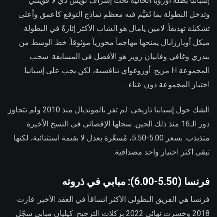
إسبانيا بطلة أوروبا الحالية تحت إشراف لويس دي لا فوينتي
وتدخل البطولة بما تُقيَّم فيه معظم نماذج التوقع كأعمق وأعلى
تشكيلة تهديفاً. لامين يامال هو الشاب الأكثر إثارةً في البطولة.
ميكل أويارزابال يمنحها مهاجماً محورياً موثوقاً. خط الوسط من
بيدري وغافي وفابيان رويز هو الأفضل في المسابقة. سحب
المجموعة H مريح: أوروغواي تنافسية، لكن يجب على إسبانيا
اجتياز المجموعة دون عناء.
الشك حول إسبانيا تاريخي: لم تفز بالمونديال منذ 2010 ولم تتجاوز
دور الـ16 منذ ذلك الحين. سجلها الإقصائي في النسخ الأخيرة
متذبذب. بسعر 5.00-5.50، مُسعَّرة بعدل لا بقيمة استثنائية، لكنها
تبقى أكثر اختيار واحد مصداقية.
فرنسا (5.50-6.00): مبابي في ذروته
فرنسا هي الفريق البطولي الأكثر اتساقاً في العقد الأخير. فازت
2018 وخسرت نهائي 2022 بركلات الترجيح. كيليان مبابي سجّل