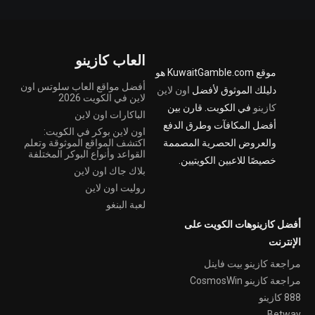
العاب كازينو
موقع KuwaitGamble.com هو
أفضل مواقع العاب سلوتس اون
دليلك الموثوق لأفضل
اون لاين
لاين في الكويت 2026
كازينو
في الكويت. قارن بين
الباكارات اون لاين
أفضل المكافآت وطرق الدفع
اون لاين بوكر في الكويت:
والعروض الحصرية المصممة
اكتشف المواقع الموثوقة وتعلم
القواعد وأنواع البوكر المختلفة
خصيصًا للاعبين الكويتيين.
بلاك جاك اون لاين
روليت اون لاين
لعبة البنغو
أفضل كازينوهات الكويت على
الإنترنت
مراجعة كازينو بيت فاينل
مراجعة كازينو CosmosWin
888 كازينو
Betway