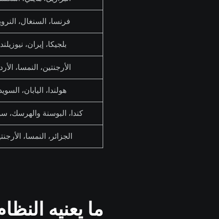
فرنسا، السنغال، النروي
بلجيكا، إيران، نيوزيلندا
الأرجنتين، النمسا، الأر
هولندا، اليابان، السويد
كندا، البوسنة والهرسك، س
الجزائر، النمسا، الأرجنت
ما يعنيه النظا