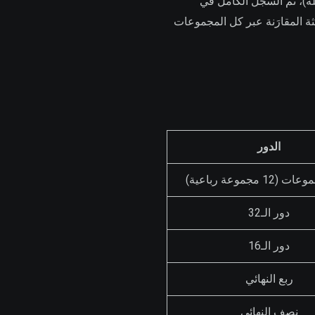
اف مسجلة)، ثم السجل الكامل في
مسجلة، التصنيف الانضباطي، ترتيب FIFA). المنتخبات الثالثة المقارَنة عبر كل المجموعات
الدور
1 مجموعة رباعية)
دور الـ32
دور الـ16
ربع النهائي
نصف النهائي