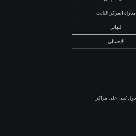
مباراة المركز الثالث
النهائي
الإجمالي
بدأ الجولات الإقصائية هذه المرة من دور الـ32 بـ32 منتخباً. الجدول يُبنى على مراكز