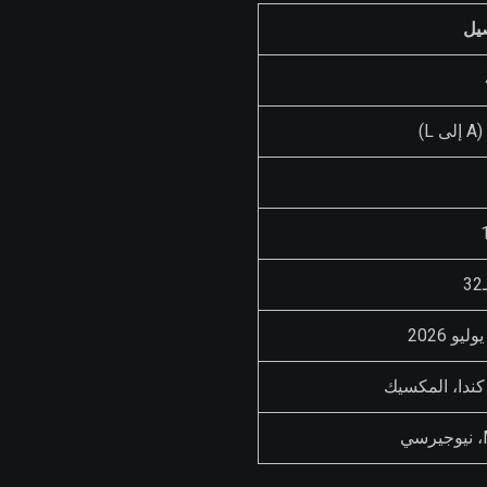
صيل
 كندا، المكسيك