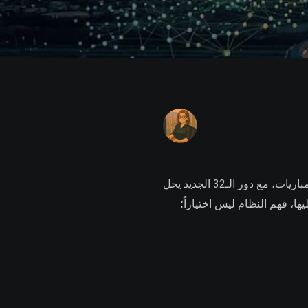
كأس العالم 2026 هو الأكبر هيكلياً في تاريخ البطولة منذ 1998. للمرة الأولى تتنافس 48 منتخباً في 104 مباريات، مع دور الـ32 الجديد يحل
عليها، فهم النظام ليس اختياراً؛