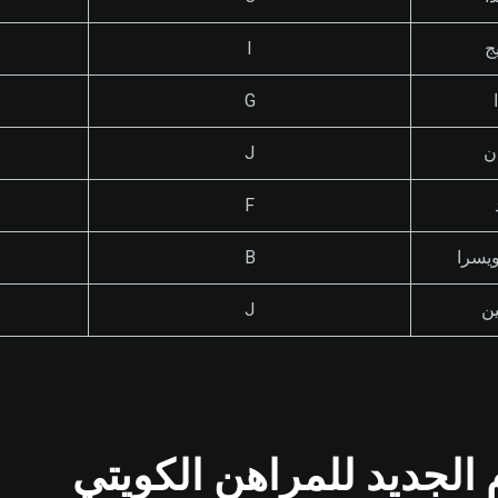
ج
I
G
دن
J
F
ويسرا
B
ين
J
م الجديد للمراهن الكويتي