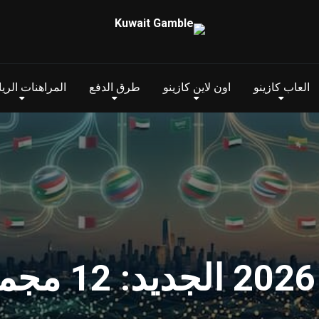
العاب كازينو
اون لاين كازينو
طرق الدفع
المراهنات الري
نظام كأس الع