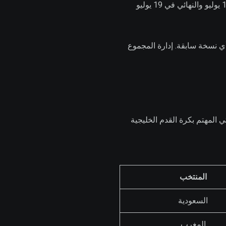
الـ16 فائزاً يتقدمون إلى الدور الذي يعرفه المتابعون. ربع نهائي فنصف نهائي فمباراة المركز الثالث في 18 يوليو والنهائي في 19 يوليو
هل للنهائي في أي نسخة سابقة. إدارة المجموع
. للمتابع الكويتي المهتم بكرة القدم الخليجية
المنتخب
السعودية
المغرب