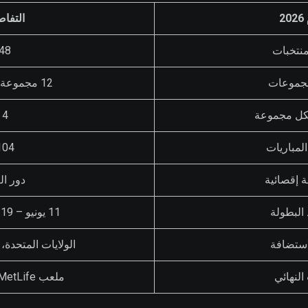
2
التفا
منتخبات
48
مجموعات
12 مجموعة (A إلى L)
كل مجموعة
4
لمباريات
104
 إقصائية
دور الـ32
البطولة
11 يونيو – 19 يوليو 2026
استضافة
الولايات المتحدة،
لنهائي
ملعب MetLife، نيوجيرسي