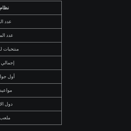
نظام 026
عدد ال
عدد ال
منتخبات ل
إجمالي ا
أول جولة
مواعيد 
دول ال
ملعب ا