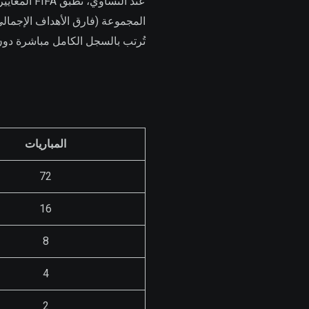
عند التساو
تُرتب بالسجل الكامل مباشرة دون 
المباريات
72
16
8
4
2