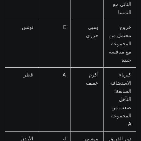
الثاني مع
النمسا
خروج
وهبي
E
تونس
محتمل من
خزري
المجموعة
مع منافسة
جيدة
كبرياء
أكرم
A
قطر
الاستضافة
عفيف
السابقة؛
التأهل
صعب من
المجموعة
A
دور الفريق
موسى
J
الأردن