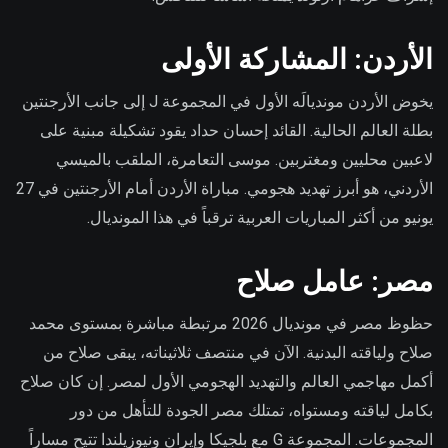
الأردن: المشاركة الأولى
يخوض الأردن مونديالَه الأول في المجموعة J إلى جانب الأرجنتين
بطلة العالم الحالية. القائد إحسان حداد يقود تشكيلة مبنية على
لاعبين محليين ومغتربين. موسى التعامرة، الملقب بالميسي
الأردني، هو أبرز تهديد هجومي. مباراة الأردن أمام الأرجنتين في 27
يونيو من أكثر المباريات العربية ترقباً في هذا المونديال.
مصر: عامل صلاح
حظوظ مصر في مونديال 2026 مرتبطة مباشرة بمستوى محمد
صلاح ولياقته البدنية. الآن في منتصف ثلاثيناته، يبقى صلاح من
أكمل مهاجمي العالم والتهديد الهجومي الأول لمصر. إن كان صلاح
بكامل لياقته ومستواه، تمتلك مصر الجودة للتأهل من دور
المجموعات. المجموعة G مع بلجيكا وإيران ونيوزيلندا تتيح مساراً