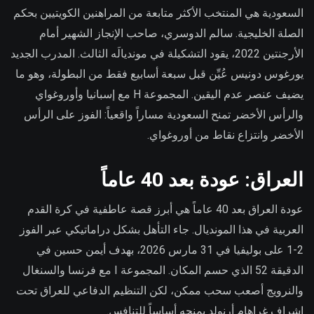
السعودية هي المنتخب الأكثر متابعة من المراهنين الكويتيين بحكم
الصلة الخليجية. سالم الدوسري، صاحب الإنجاز الشهير أمام
الأرجنتين 2022، يقود التشكيلة في مونديالَه الثالث. المدرب الجديد
يورغوس دونيس عُيِّن قبل سبعة أسابيع فقط من البطولة، وهو ما
يضيف عنصر عدم اليقين. المجموعة H مع إسبانيا وأوروغواي
والرأس الأخضر تمنح السعودية مساراً واقعياً: الفوز على الرأس
الأخضر وانتزاع نقاط من أوروغواي.
العراق: عودة بعد 40 عاماً
عودة العراق بعد 40 عاماً هي أبرز قصة عاطفية في كرة القدم
العربية في هذا المونديال. جاء التأهل بشكل دراماتيكي عبر الفوز
2-1 على بوليفيا في 31 مارس 2026، بهدف أيمن حسين في
الدقيقة 52 الذي حسم المكان. المجموعة I مع فرنسا والسنغال
والنرويج أصعب سحب ممكن، لكن التنظيم الدفاعي للعراق تحت
إشراف غراهام أرنولد يمنحه أساساً للتنافس.