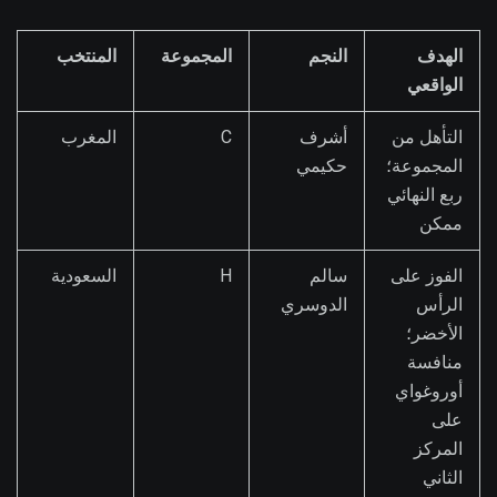
الهدف
النجم
المجموعة
المنتخب
الواقعي
التأهل من
أشرف
C
المغرب
المجموعة؛
حكيمي
ربع النهائي
ممكن
الفوز على
سالم
H
السعودية
الرأس
الدوسري
الأخضر؛
منافسة
أوروغواي
على
المركز
الثاني