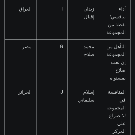
أداء
زيدان
I
العراق
تنافسي؛
إقبال
نقطة من
المجموعة
التأهل من
محمد
G
مصر
المجموعة
صلاح
إن لعب
صلاح
بمستواه
المنافسة
إسلام
J
الجزائر
في
سليماني
المجموعة
J؛ صراع
على
المركز