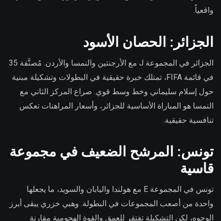
واقعياً.
الجزائر: الحصان الأسود
الجزائر في المجموعة J مع الأرجنتين والنمسا والأردن. مُصنَّفة 35
في قائمة FIFA، تمتلك خبرة حقيقية في البطولات وتشكيلة مبنية
حول إسلام سليماني وخط وسط قوي. صراع المركز الثاني مع
النمسا هو المباراة الأساسية للجزائر، وأسعار المراهنات تعكس
تنافسية حقيقية.
تونس: المرشح الضعيف في مجموعة
قاسية
تونس في المجموعة E مع هولندا واليابان والسويد، ما يجعلها
واحدة من أصعب المجموعات في البطولة. وهبي خزري يبقى أبرز
الوجوه، لكن التشكيلة تفتقر للعمق والقوة الهجومية مقارنة