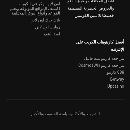
أفضل المكافآت وطرق الدفع
اون لاين بوكر في الكويت:
والعروض الحصرية المصممة
اكتشف المواقع الموثوقة وتعلم
القواعد وأنواع البوكر المختلفة
خصيصًا للاعبين الكويتيين.
بلاك جاك اون لاين
روليت اون لاين
لعبة البنغو
أفضل كازينوهات الكويت على
الإنترنت
مراجعة كازينو بيت فاينل
مراجعة كازينو CosmosWin
888 كازينو
Betway
Upcasino
الشروط والأحكام
سياسة الخصوصية
الأخبار