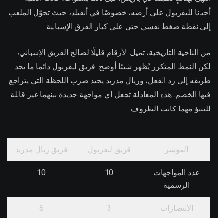
أحيانا لليفربول على أرضه، خصوصًا في أنفيلد، حيث تحوّل الملعب
إلى نقطة ضغط نفسي حتى على كبار الفرق الإسبانية
من الناحية التاريخية، تميل الأرقام قليلًا لصالح الفريق الإسباني،
لكن النمط المتكرر يُظهر شيئا أوضح: فريق ليفربول دائما ما يجد
طريقه إلى رد الفعل، وريال مدريد يجيد ضرب اللحظة التي يتراجع
فيها الخصم. هذه المعادلة تجعل أي مواجهة جديدة بينهما غير قابلة
للتنبؤ مهما كانت الظروف
المؤشر
فريق ليفربول
فريق ريال مدريد
عدد المواجهات
10
10
الرسمية
الانتصارات
3
6