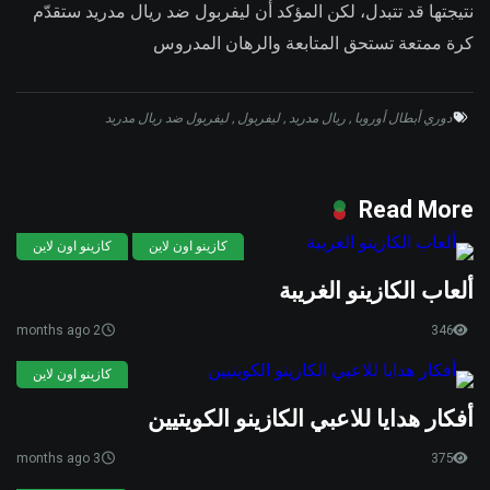
نتيجتها قد تتبدل، لكن المؤكد أن ليفربول ضد ريال مدريد ستقدّم
كرة ممتعة تستحق المتابعة والرهان المدروس
دوري أبطال أوروبا
,
ريال مدريد
,
ليفربول
,
ليفربول ضد ريال مدريد
Read More
كازينو اون لاين
كازينو اون لاين
ألعاب الكازينو الغريبة
2 months ago
346
كازينو اون لاين
أفكار هدايا للاعبي الكازينو الكويتيين
3 months ago
375