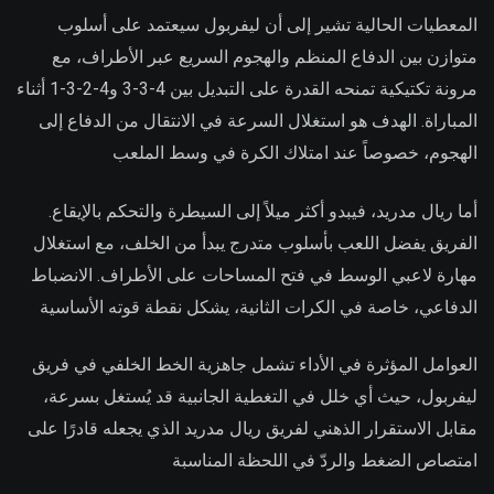
المعطيات الحالية تشير إلى أن ليفربول سيعتمد على أسلوب
متوازن بين الدفاع المنظم والهجوم السريع عبر الأطراف، مع
مرونة تكتيكية تمنحه القدرة على التبديل بين 4-3-3 و4-2-3-1 أثناء
المباراة. الهدف هو استغلال السرعة في الانتقال من الدفاع إلى
الهجوم، خصوصاً عند امتلاك الكرة في وسط الملعب
أما ريال مدريد، فيبدو أكثر ميلاً إلى السيطرة والتحكم بالإيقاع.
الفريق يفضل اللعب بأسلوب متدرج يبدأ من الخلف، مع استغلال
مهارة لاعبي الوسط في فتح المساحات على الأطراف. الانضباط
الدفاعي، خاصة في الكرات الثانية، يشكل نقطة قوته الأساسية
العوامل المؤثرة في الأداء تشمل جاهزية الخط الخلفي في فريق
ليفربول، حيث أي خلل في التغطية الجانبية قد يُستغل بسرعة،
مقابل الاستقرار الذهني لفريق ريال مدريد الذي يجعله قادرًا على
امتصاص الضغط والردّ في اللحظة المناسبة