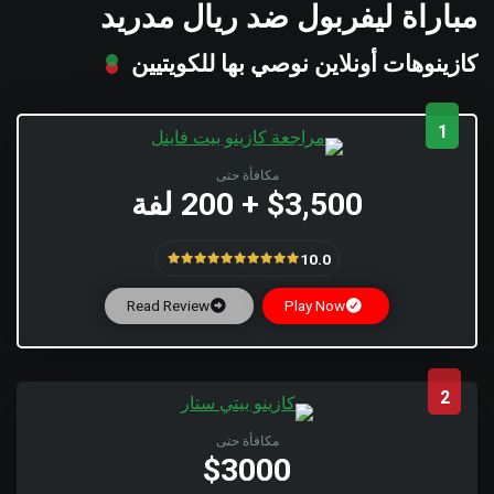
مباراة ليفربول ضد ريال مدريد
كازينوهات أونلاين نوصي بها للكويتيين
1
مكافأة حتى
$3,500 + 200 لفة
10.0
Read Review
Play Now
2
مكافأة حتى
$3000