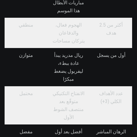
مباريات الأبطال
هذا الموسم
أكثر من 2.5
الهجوم فعال،
منطقي
هدف
والدفاعان
يتركان مساحات
أول من يسجل
ريال مدريد يبدأ
متوازن
عادة ببطء،
ليفربول يضغط
مبكرًا
عدد الأهداف
الانفتاح التكتيكي
محتمل
الكلي (3+)
متوقّع بعد
منتصف الشوط
الأول
الرهان المباشر
أفضل بعد أول
مفضل