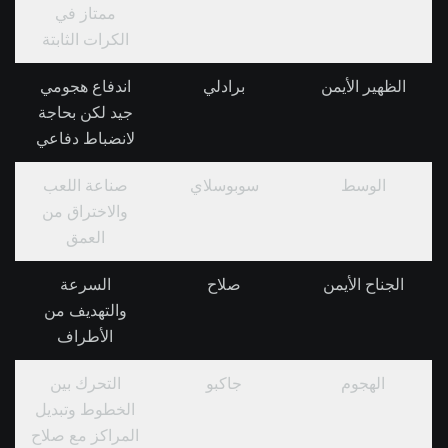
ممتاز في
الكرات الثابتة
الظهير الأيمن
برادلي
اندفاع هجومي
جيد لكن بحاجة
لانضباط دفاعي
الوسط
سوبوسلاي
صناعة اللعب
والاختراق من
العمق
الجناح الأيمن
صلاح
السرعة
والتهديف من
الأطراف
الهجوم
جاكبو
التحرك بين
الخطوط وتبديل
المراكز مع صلاح