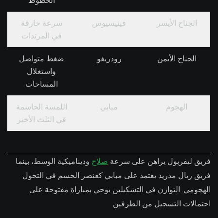
الخطوط
الجناح الأيسر
فينيسيوس
سرعة خارقة
في المرتدات
الجناح الأيمن
رودريغو
ضغط متواصل
واستغلال
المساحات
الهجوم
مبابي
اللمسة الحاسمة
في الثلث الأخير
فريق ليفربول يراهن على سرعة
صلاح
وديناميكية الوسط، بينما
فريق ريال مدريد يعتمد على مبابي كعنصر الحسم في التحول
الهجومي. التوازن في التشكيلين يوحي بمباراة مفتوحة على
احتمالات التسجيل من الطرفين