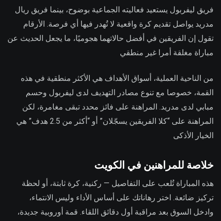
فريق ليفربول يستعيد فعاليته الجماعية بوضوح، بينما فريق ريال
مدريد يواصل تقديم كرة واقعية لا تُهدر فيها أي فرصة. الأرقام
تقول إن الفريقين في أفضل حالاتهما هجوميًا، ما يجعل الحديث عن
مباراة مغلقة أمرا غير منطقي
من الناحية العملية، أسواق الأهداف هي الأكثر منطقية في هذه
القمة، خصوصا مع تنوع مصادر التهديف لدى ليفربول وحسم
مبابي لدى مدريد. المراهنة على فائز محدد تبقى مغامرة، لكن
المراهنة على “كلا الفريقين يسجّلان” أو “أكثر من 2.5 هدف” هي
الخيار الأذكى
خلاصة للمراهنين في الكويت
هذه المباراة تُلعب على التفاصيل — ركنية، كرة ثابتة، أو لحظة
تركيز ضائعة. اختر رهاناتك على أساس الأداء وليس الانتماء،
وادخل السوق بعد مراقبة أول دقائق اللقاء. قمة أوروبية جديدة،