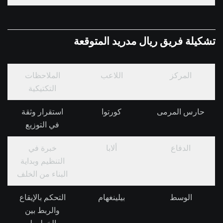
تشكيلة فريق ريال مدريد المتوقعة
المركز
اللاعب
الملاحظات
التكتيكية
حارس المرمى
كورتوا
استقرار وثقة
في التوزيع
الدفاع
ألابا
خبرة في
التنظيم وبداية
البناء من الخلف
الوسط
بيلينغهام
التحكم بالإيقاع
والربط بين