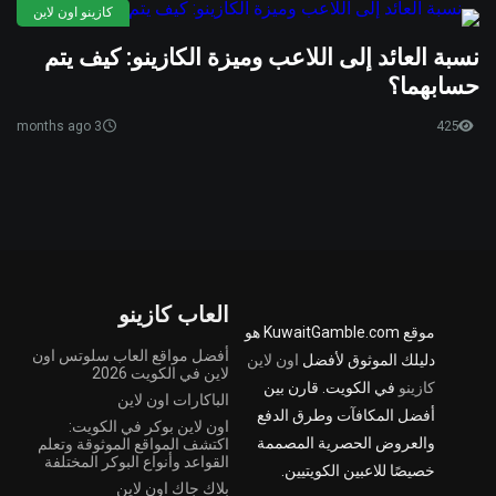
كازينو اون لاين
نسبة العائد إلى اللاعب وميزة الكازينو: كيف يتم
حسابهما؟
3 months ago
425
العاب كازينو
موقع KuwaitGamble.com هو
أفضل مواقع العاب سلوتس اون
دليلك الموثوق لأفضل
اون لاين
لاين في الكويت 2026
كازينو
في الكويت. قارن بين
الباكارات اون لاين
أفضل المكافآت وطرق الدفع
اون لاين بوكر في الكويت:
والعروض الحصرية المصممة
اكتشف المواقع الموثوقة وتعلم
القواعد وأنواع البوكر المختلفة
خصيصًا للاعبين الكويتيين.
بلاك جاك اون لاين