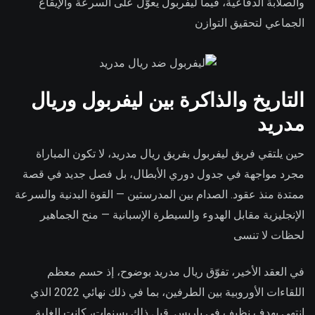
والصلابة الدفاعية، فيما ليفربول يعوّل على السرعة والإيقاع
الجماعي لتحقيق التوازن
التاريخ والذاكرة بين ليفربول وريال
مدريد
حين يلتقي فريق ليفربول بفريق ريال مدريد، لا تكون المباراة
مجرد مواجهة في جدول دوري الأبطال، بل فصل جديد في قصة
ممتدة منذ عقود. الصدام بين المدرستين — القوة البدنية والسرعة
الإنجليزية مقابل الهدوء والسيطرة الإسبانية — منح الجماهير
لحظات لا تنسى
في العقد الأخير، تفوّق ريال مدريد بوضوح، إذ حسم معظم
اللقاءات الأوروبية بين الطرفين، بما في ذلك نهائي 2022 الذي
انتهى بهدفٍ نظيف في باريس. قبل ذلك بسنوات، كانت الغلبة