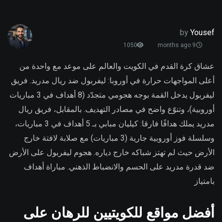
by
Yousef
1050
9 months ago
عشاق كرة القدم في الكويت والعالم على موعد مع واحدة من
أعلى المواجهات حرارة في أوروبا: ليفربول ضد ريال مدريد. فريق
ليفربول يدخل القمة بوجه هجومي متجدّد (8 أهداف في 3 مباريات
أوروبية)، وتنوّع واضح في مصادر التهديف. بالمقابل، فريق ريال
مدريد يملك هدافًا فارقا: كيليان مبابي بـ 5 أهداف في 3 مباريات،
وسلسلة فوز أوروبية جارية (3 مباريات) مع صلابة لافتة خارج
الأرض حيث لم تهتز شباكه خارج دياره. هجوم ليفربول على الأرض
ضد قدرة مدريد على الحسم والانضباط الذهني. مباراة أهداف
بامتياز
أفضل مواقع للكويتيين للرهان على